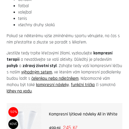
fotbal
volejbal
tenis
všechny druhy skoků
Pokud se některému výše zmíněnému sportu věnujete, na čas s
ním přestaňte a zkuste se poradit s lékařem.
Jestliže tedy trpíte křečovými žilami, vyzkoušejte
kompresní
terapii
a nevzdávejte se vaší aktivity. Důležitý je především
pohyb
a
zdravý životní styl
. Zahajte tedy vaší kompresivní léčbu
s naším
výhodným setem
, ve kterém vám kompresní podkolenky
budou ladit s
čelenkou nebo nákrčníkem
. Nápomocné vám
mohou být také
kompresní návleky
,
funkční trička
či samotná
láhev na vodu
.
-50%
Kompresní lýtkové návleky All in White
NOVÉ
245 Kč
490 Kč