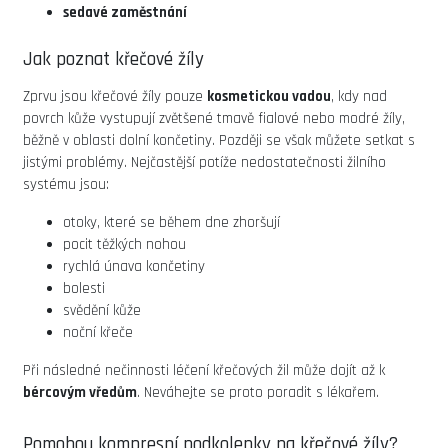
sedavé zaměstnání
Jak poznat křečové žíly
Zprvu jsou křečové žíly pouze
kosmetickou vadou
, kdy nad
povrch kůže vystupují zvětšené tmavě fialové nebo modré žíly,
běžně v oblasti dolní končetiny. Později se však můžete setkat s
jistými problémy. Nejčastější potíže nedostatečnosti žilního
systému jsou:
otoky, které se během dne zhoršují
pocit těžkých nohou
rychlá únava končetiny
bolesti
svědění kůže
noční křeče
Při následné nečinnosti léčení křečových žil může dojít až k
bércovým vředům
. Neváhejte se proto poradit s lékařem.
Pomohou kompresní podkolenky na křečové žíly?