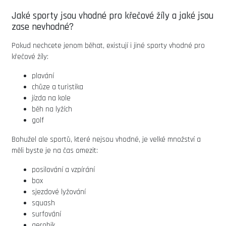
Jaké sporty jsou vhodné pro křečové žíly a jaké jsou
zase nevhodné?
Pokud nechcete jenom běhat, existují i jiné sporty vhodné pro
křečové žíly:
plavání
chůze a turistika
jízda na kole
běh na lyžích
golf
Bohužel ale sportů, které nejsou vhodné, je velké množství a
měli byste je na čas omezit:
posilování a vzpírání
box
sjezdové lyžování
squash
surfování
aerobik