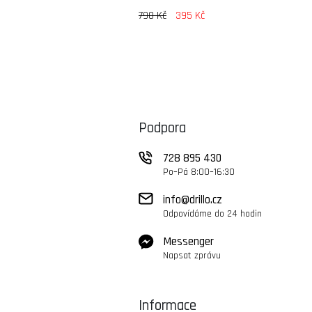
790 Kč
395 Kč
Podpora
728 895 430
Po–Pá 8:00–16:30
info@drillo.cz
Odpovídáme do 24 hodin
Messenger
Napsat zprávu
Informace