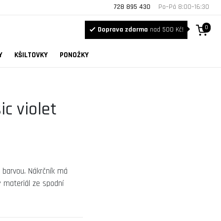
728 895 430
Po–Pá 8:00–16:30
0
Doprava zdarma
nad 500 Kč!
Y
KŠILTOVKY
PONOŽKY
ic violet
u barvou. Nákrčník má
 materiál ze spodní