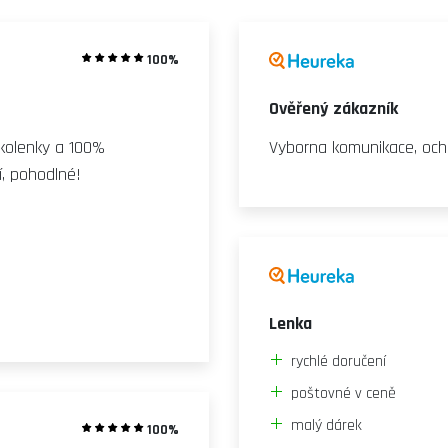
100%
Ověřený zákazník
dkolenky a 100%
Vyborna komunikace, och
í, pohodlné!
Lenka
rychlé doručení
poštovné v ceně
malý dárek
100%