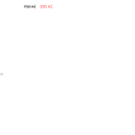
790 Kč
395 Kč
ky