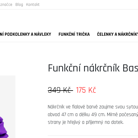
 značce
Blog
Kontakt
Í PODKOLENKY A NÁVLEKY
FUNKČNÍ TRIČKA
ČELENKY A NÁKRČNÍK
Funkční nákrčník Bas
349 Kč
175 Kč
Nákrčník ve fialové barvě zaujme svou syto
obvod 47 cm a délku 49 cm. Mírně počesaný
strany je hřejivý a příjemný na dotek.