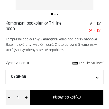
Kompresní podkolenky Triline
790 Kč
neon
395 Kč
Kompresní podkolenky v energické kombinaci barev neonové
žluté, fialové a tyrkysově modré. Znáte barevnější kompresky,
které jsou vyrobeny v České republice?
Vyber variantu
Tabulka velikostí
S : 35-38
1
PŘIDAT DO KOŠÍKU