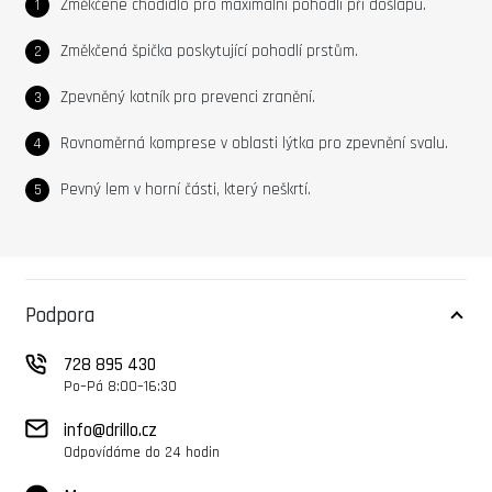
Změkčené chodidlo pro maximální pohodlí při došlapu.
Změkčená špička poskytující pohodlí prstům.
Zpevněný kotník pro prevenci zranění.
Rovnoměrná komprese v oblasti lýtka pro zpevnění svalu.
Pevný lem v horní části, který neškrtí.
Podpora
728 895 430
Po–Pá 8:00–16:30
info@drillo.cz
Odpovídáme do 24 hodin