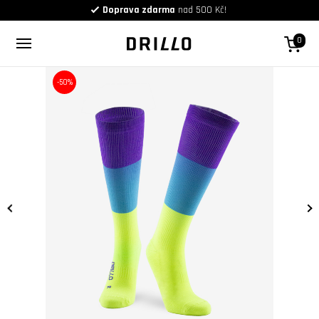
Doprava zdarma
nad 500 Kč!
0
-50%