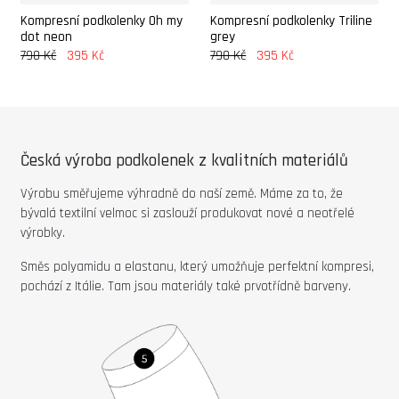
Kompresní podkolenky Oh my
Kompresní podkolenky Triline
dot neon
grey
790 Kč
790 Kč
395 Kč
395 Kč
Česká výroba podkolenek z kvalitních materiálů
Výrobu směřujeme výhradně do naší země. Máme za to, že
bývalá textilní velmoc si zaslouží produkovat nové a neotřelé
výrobky.
Směs polyamidu a elastanu, který umožňuje perfektní kompresi,
pochází z Itálie. Tam jsou materiály také prvotřídně barveny.