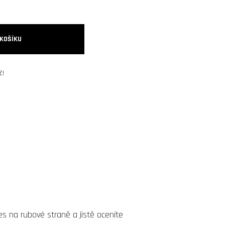
 KOŠÍKU
č!
es na rubové straně a jistě oceníte