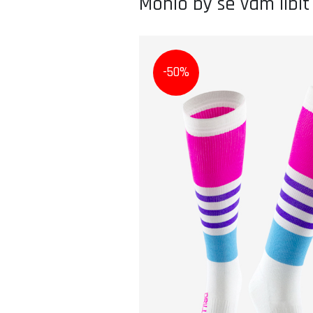
Mohlo by se vám líbit
-50%