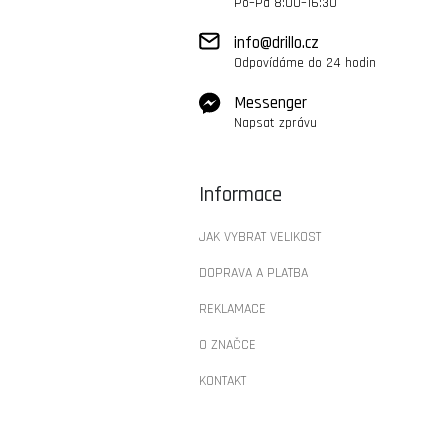
Po–Pá 8:00–16:30
info@drillo.cz
Odpovídáme do 24 hodin
Messenger
Napsat zprávu
Informace
JAK VYBRAT VELIKOST
DOPRAVA A PLATBA
REKLAMACE
O ZNAČCE
KONTAKT