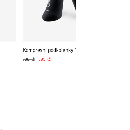
Kompresní podkolenky Triline pink
790 Kč
395 Kč