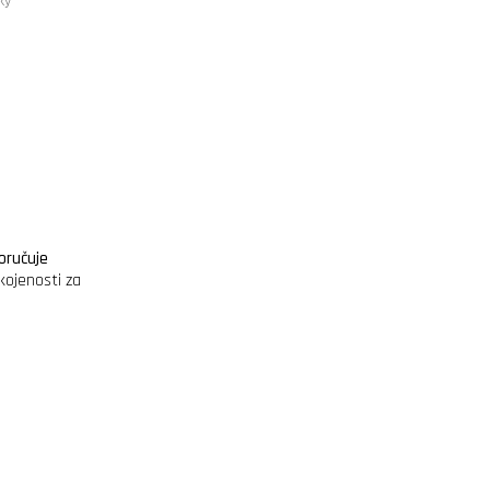
ky
oručuje
kojenosti za