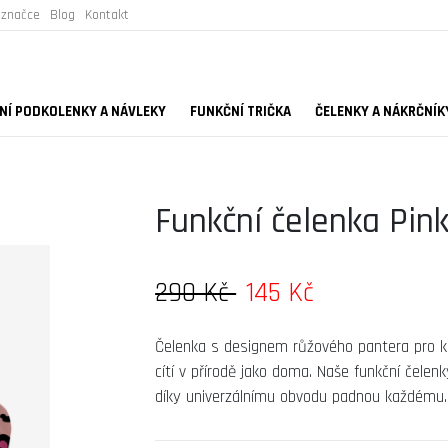
 značce
Blog
Kontakt
Í PODKOLENKY A NÁVLEKY
FUNKČNÍ TRIČKA
ČELENKY A NÁKRČNÍK
Funkční čelenka Pin
290 Kč
145 Kč
Čelenka s designem růžového pantera pro k
cítí v přírodě jako doma. Naše funkční čelen
díky univerzálnímu obvodu padnou každém