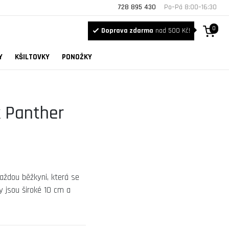
728 895 430
Po–Pá 8:00–16:30
0
Doprava zdarma
nad 500 Kč!
Y
KŠILTOVKY
PONOŽKY
k Panther
aždou běžkyni, která se
ky jsou široké 10 cm a
u.