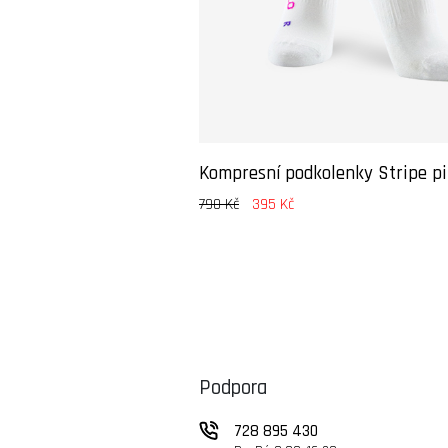
Kompresní podkolenky Stripe p
790 Kč
395 Kč
Podpora
728 895 430