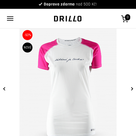
Doprava zdarma
nad 500 Kč!
0
-50%
NOVÉ