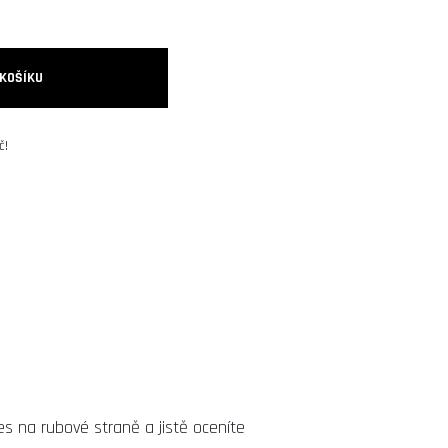
 KOŠÍKU
č!
es na rubové straně a jistě oceníte