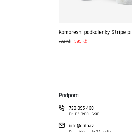
Kompresní podkolenky Stripe p
790 Kč
395 Kč
Podpora
728 895 430
Po–Pá 8:00–16:30
info@drillo.cz
Odpovídáme do 24 hodin