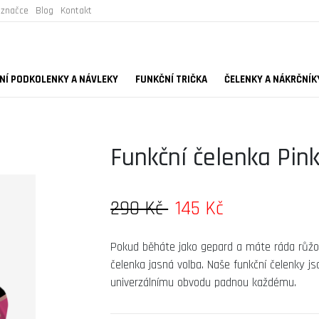
 značce
Blog
Kontakt
Í PODKOLENKY A NÁVLEKY
FUNKČNÍ TRIČKA
ČELENKY A NÁKRČNÍK
Funkční čelenka Pin
290 Kč
145 Kč
Pokud běháte jako gepard a máte ráda růžov
čelenka jasná volba. Naše funkční čelenky js
univerzálnímu obvodu padnou každému.