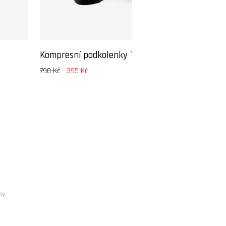
Kompresní podkolenky Triline pink
790 Kč
395 Kč
ky