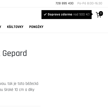
728 895 430
Po–Pá 8:00–16:30
0
Doprava zdarma
nad 500 Kč!
Y
KŠILTOVKY
PONOŽKY
k Gepard
ou, tak je tato běžecká
ou široké 10 cm a díky