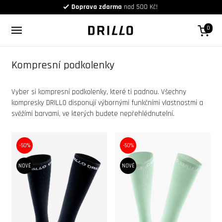
Doprava zdarma
nad 500 Kč!
0
Kompresní podkolenky
Vyber si kompresní podkolenky, které ti padnou. Všechny
kompresky DRILLO disponují výbornými funkčními vlastnostmi a
svěžími barvami, ve kterých budete nepřehlédnutelní.
-50%
-50%
NOVÉ
NOVÉ