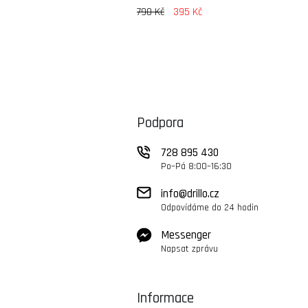
790 Kč
395 Kč
Podpora
728 895 430
Po–Pá 8:00–16:30
info@drillo.cz
Odpovídáme do 24 hodin
Messenger
Napsat zprávu
Informace