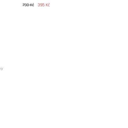
790 Kč
395 Kč
ky