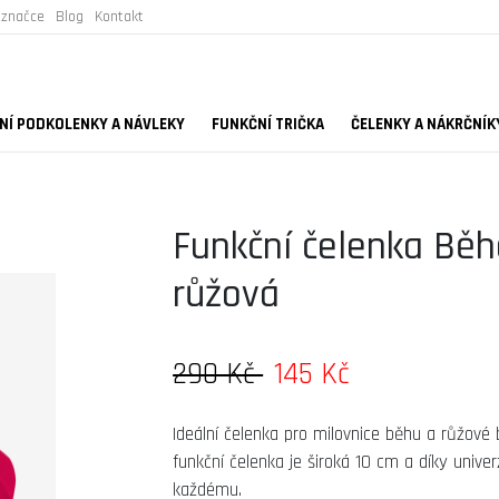
 značce
Blog
Kontakt
Í PODKOLENKY A NÁVLEKY
FUNKČNÍ TRIČKA
ČELENKY A NÁKRČNÍK
Funkční čelenka Běhá
růžová
290 Kč
145 Kč
Ideální čelenka pro milovnice běhu a růžové 
funkční čelenka je široká 10 cm a díky univ
každému.