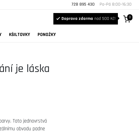
728 895 430
Po–Pá 8:00–16:30
0
Doprava zdarma
nad 500 Kč!
Y
KŠILTOVKY
PONOŽKY
ní je láska
barvy. Tato jednovrstvá
erzálnímu obvodu padne