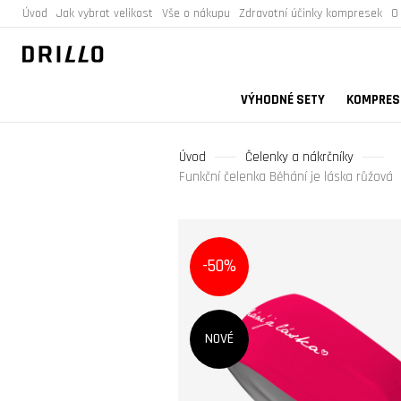
Úvod
Jak vybrat velikost
Vše o nákupu
Zdravotní účinky kompresek
O
VÝHODNÉ SETY
KOMPRESN
Úvod
Čelenky a nákrčníky
Funkční čelenka Běhání je láska růžová
-50%
NOVÉ