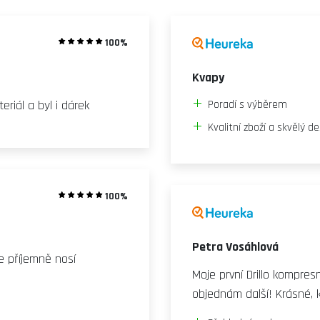
100%
Kvapy
eriál a byl i dárek
Poradí s výběrem
Kvalitní zboží a skvělý d
100%
Petra Vosáhlová
e příjemně nosí
Moje první Drillo kompre
objednám další! Krásné, k